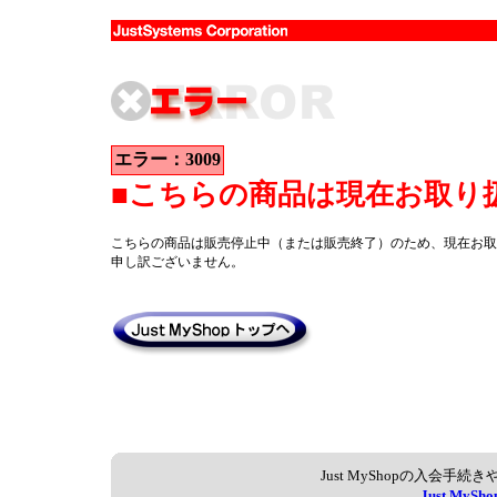
エラー：3009
■こちらの商品は現在お取り
こちらの商品は販売停止中（または販売終了）のため、現在お取
申し訳ございません。
Just MyShopの入会
Just My