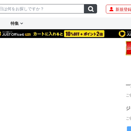
新規登
特集
一
ご
ジ
ご