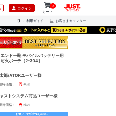
0
録
ログイン
カート
ご利用ガイド
お客さまカウンター
エンドー鞄 モバイルバッテリー用
耐火ポーチ［2-304］
太郎/ATOKユーザー様
円
優待価格：
(税込)
ャストシステム商品ユーザー様
円
優待価格：
(税込)